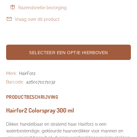
Razendsnelle bezorging
Vraag over dit product
SELECTEER EEN OPTIE HIERBOVEN
Merk:
HairFor2
Barcode:
4260171071032
PRODUCTBESCHRIJVING
Hairfor2 Colorspray 300 ml
Dikker, handelbaar en stralend haar. Hairfor2 is een
waterbestendige, gekleurde haarverdikker voor mannen en