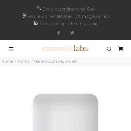
Gratis bezorging vanaf €40
Voor 16.00 besteld (ma - vr), morgen in huis
Niet-goed-geld-terug-garantie
Home
Korting
Hairfor2 Colorspray 300 ml