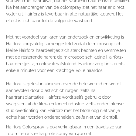
vrouwen met haaruitval, dunner wordend haar en kale plekken.
Na het aanbrengen van de colorspray ziet het haar er direct
voller uit. Hairfor2 is leverbaar in alle natuurlijke kleuren. Het
effect is zichtbaar tot de volgende wasbeurt.
Met het voordeel van jaren van onderzoek en ontwikkeling is
Hairfor2 zorgvuldig samengesteld zodat de microscopisch
kleine Hairfor2-haardeeltjes zich sterk hechten en versmelten
met de resterende haren; de microscopisch kleine Hairfor2-
haardeeltjes zijn ook waterafstotend. Hairfor2 zorgt in slechts
enkele minuten voor een krachtige, volle haardos.
Hairfor2 is getest in klinieken over de hele wereld en wordt
aanbevolen door plastisch chirurgen, zelfs na
haartransplantaties. Hairfor2 wordt zelfs gebruikt door
visagisten uit de film- en toneelindustrie. Zelfs onder intense
studioverlichting kan Hairfor2 met het blote oog niet van je
echte haar worden onderscheiden, zelfs niet van dichtbij.
Hairfor2 Colorspray is ook verkrijgbaar in een
travelsize van
100 ml
en als extra grote
spray van 400 ml
.