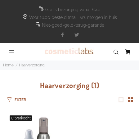
Gratis bezorging vanaf €40
Voor 16.00 besteld (ma - vr), morgen in huis
Niet-goed-geld-terug-garantie
Home
Haarverzorging
Haarverzorging
(1)
FILTER
Uitverkocht