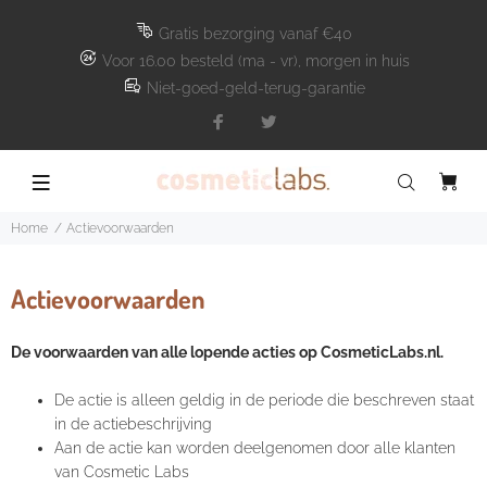
Gratis bezorging vanaf €40
Voor 16.00 besteld (ma - vr), morgen in huis
Niet-goed-geld-terug-garantie
Home
Actievoorwaarden
Actievoorwaarden
De voorwaarden van alle lopende acties op CosmeticLabs.nl.
De actie is alleen geldig in de periode die beschreven staat
in de actiebeschrijving
Aan de actie kan worden deelgenomen door alle klanten
van Cosmetic Labs