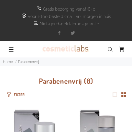
Gratis bezorging vanaf €40
Voor 16.00 besteld (ma - vr), morgen in huis
Niet-goed-geld-terug-garantie
Home
Parabenenvrij
Parabenenvrij
(8)
FILTER