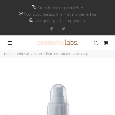
Gratis bezorging vanaf €40
Voor 16.00 besteld (ma - vr), morgen in huis
Niet-goed-geld-terug-garantie
Home
Parfumvrij
Super Million Hair HairMist (CoverSpray)