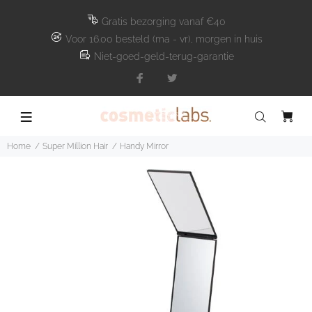
Gratis bezorging vanaf €40
Voor 16.00 besteld (ma - vr), morgen in huis
Niet-goed-geld-terug-garantie
Home
Super Million Hair
Handy Mirror