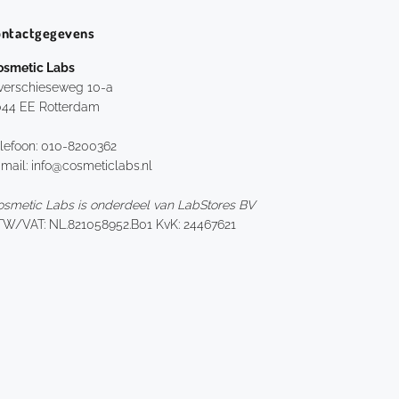
ontactgegevens
osmetic Labs
verschieseweg 10-a
044 EE Rotterdam
lefoon: 010-8200362
mail: info@cosmeticlabs.nl
smetic Labs is onderdeel van LabStores BV
TW/VAT: NL.821058952.B01 KvK: 24467621