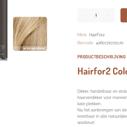
Merk:
HairFor2
Barcode:
4260171071070
PRODUCTBESCHRIJVING
Hairfor2 Co
Dikker, handelbaar en stra
haarverdikker voor mannen
kale plekken.
Na het aanbrengen van de col
leverbaar in alle natuurlijk
wasbeurt.