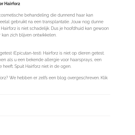
r Hairfor2
n cosmetische behandeling die dunnend haar kan
veelal gebruikt na een transplantatie. Jouw nog dunne
it. Hairfor2 is niet schadelijk. Dus je hoofdhuid kan gewoon
kan zich blijven ontwikkelen.
etest (Epicutan-test). Hairfor2 is niet op dieren getest.
iken als u een bekende allergie voor haarsprays, een
 heeft. Spuit Hairfor2 niet in de ogen.
or2? We hebben er zelfs een blog overgeschreven.
Klik