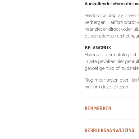
Aanvullende informatie ove
Hairfor2 colorspray is ee
verbergen. Hairfor2 wordt 
haar ziet er direct voller u
blijven ademen en het haar 
BELANGRIJK
Hairfor2 is dermatologisch g
In alle gevallen niet gebru
gevoelige huid of huidziekte
Nog meer weten over Hairf
hier om deze te lezen.
KENMERKEN
GEBRUIKSAANWIJZING