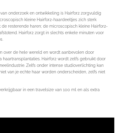
 van onderzoek en ontwikkeling is Hairfor2 zorgvuldig
oscopisch kleine Hairfor2-haardeeltjes zich sterk
de resterende haren; de microscopisch kleine Hairfor2-
afstotend. Hairfor2 zorgt in slechts enkele minuten voor
s.
eken over de hele wereld en wordt aanbevolen door
a haartransplantaties. Hairfor2 wordt zelfs gebruikt door
oneelindustrie. Zelfs onder intense studioverlichting kan
niet van je echte haar worden onderscheiden, zelfs niet
verkrijgbaar in een
travelsize van 100 ml
en als extra