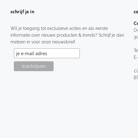
schrijf je in
c
C
Wil je toegang tot exclusieve acties en als eerste
O
informatie over nieuwe producten & trends? Schrijf je dan
3
meteen in voor onze nieuwsbrief.
Te
E-
Co
B