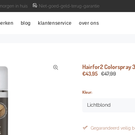
 morgen in huis
Niet-goed-geld-terug-garantie
erken
blog
klantenservice
over ons
Hairfor2 Colorspray 
€43,95
€47,99
Kleur:
Gegarandeerd veilig b