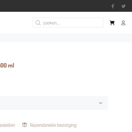
300 ml
estellen
Razendsnelle bezorging