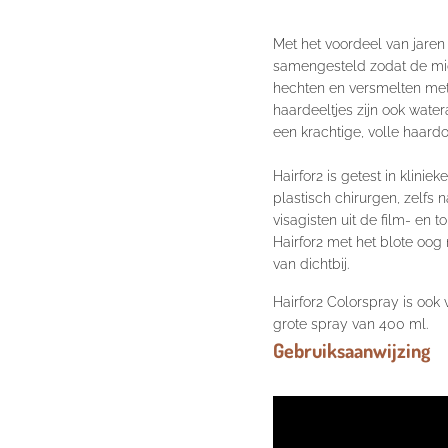
Met het voordeel van jaren
samengesteld zodat de micr
hechten en versmelten met 
haardeeltjes zijn ook water
een krachtige, volle haardo
Hairfor2 is getest in klini
plastisch chirurgen, zelfs n
visagisten uit de film- en t
Hairfor2 met het blote oog 
van dichtbij.
Hairfor2 Colorspray is ook 
grote
spray van 400 ml
.
Gebruiksaanwijzing