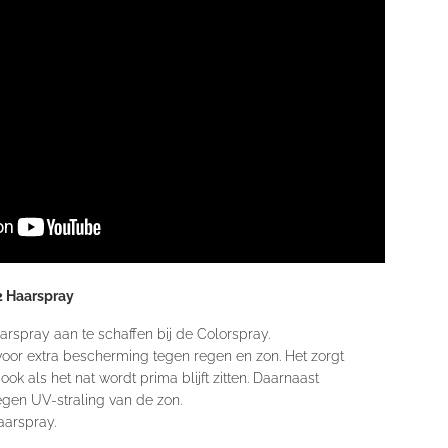
2 Haarspray
aarspray
aan te schaffen bij de Colorspray.
voor extra bescherming tegen regen en zon. Het zorgt
ook als het nat wordt prima blijft zitten. Daarnaast
egen UV-straling van de zon.
aarspray.