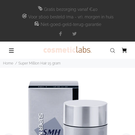
Gratis bezorging vanaf €40
Voor 16.00 besteld (ma - vr), morgen in huis
Niet-goed-geld-terug-garantie
Home
Super Million Hair 15 gram